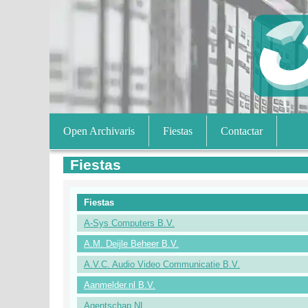
Open Archivaris
Fiestas
Contactar
Fiestas
Fiestas
A-Sys Computers B.V.
A.M. Deijle Beheer B.V.
A.V.C. Audio Video Communicatie B.V.
Aanmelder.nl B.V.
Agentschap NL