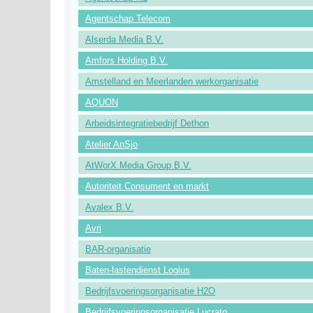
Agentschap Telecom
Alserda Media B.V.
Amfors Holding B.V.
Amstelland en Meerlanden werkorganisatie
AQUON
Arbeidsintegratiebedrijf Dethon
Atelier AnSjo
AtWorX Media Group B.V.
Autoriteit Consument en markt
Avalex B.V.
Avri
BAR-organisatie
Baten-lastendienst Logius
Bedrijfsvoeringsorganisatie H2O
Bedrijfsvoeringsorganisatie Lucrato