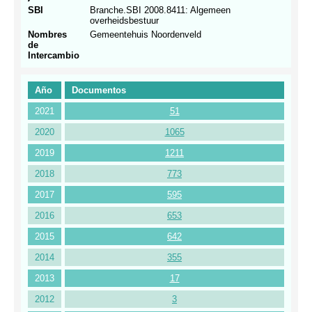
SBI
Branche.SBI 2008.8411: Algemeen
overheidsbestuur
Nombres
Gemeentehuis Noordenveld
de
Intercambio
Año
Documentos
2021
51
2020
1065
2019
1211
2018
773
2017
595
2016
653
2015
642
2014
355
2013
17
2012
3