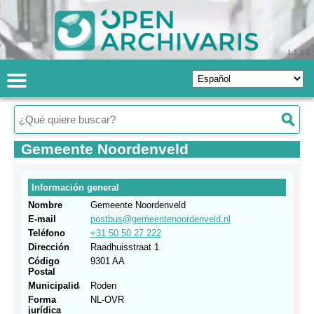
1.1.0.1
Gemeente Noordenveld
Información general
Nombre
Gemeente Noordenveld
E-mail
postbus@gemeentenoordenveld.nl
Teléfono
+31 50 50 27 222
Dirección
Raadhuisstraat 1
Código
9301 AA
Postal
Municipalidad
Roden
Forma
NL-OVR
jurídica