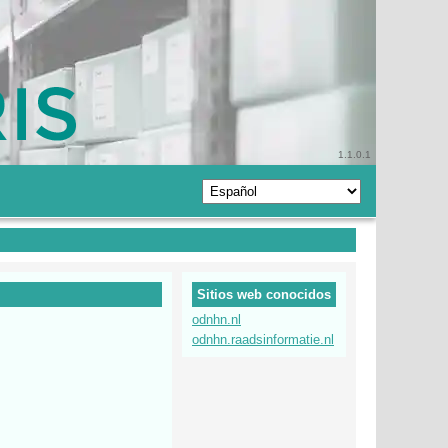
1.1.0.1
Sitios web conocidos
odnhn.nl
odnhn.raadsinformatie.nl