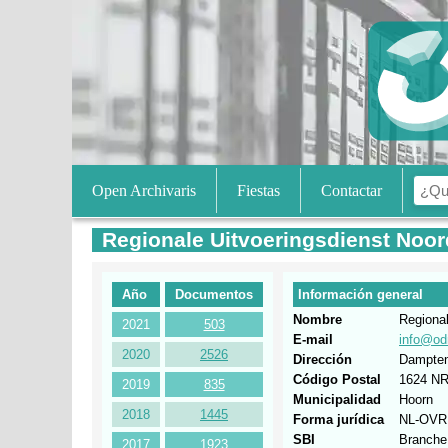
Open Archivaris
Fiestas
Contactar
Regionale Uitvoeringsdienst Noo
Año
Documentos
Información general
Nombre
Regional
2021
503
E-mail
info@od
2020
2526
Dirección
Dampten
Código Postal
1624 N
2019
835
Municipalidad
Hoorn
2018
1445
Forma jurídica
NL-OVR
SBI
Branche
2017
1923