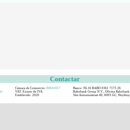
Contactar
Cámara de Comeercio:
80641857
Banco: NL16 RABO 0361 7173 26
nl
VAT:
Exento de IVA
Rabobank Group N.V., Oficina Rabobank 
Establecido:
2020
Sint Antoniusstraat 40, 6093 GC, Heythuys