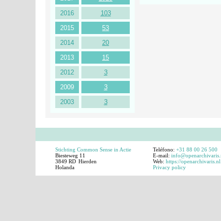
2016
103
2015
53
2014
20
2013
15
2012
3
2009
3
2003
3
Stichting Common Sense in Actie
Teléfono:
+31 88 00 26 500
Biesteweg 11
E-mail:
info@openarchivaris.
3849 RD
Hierden
Web:
https://openarchivaris.nl
Holanda
Privacy policy