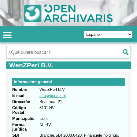
1.1.0.1
WenZPerl B.V.
Información general
Nombre
WenZPerl B.V.
E-mail
info@beesel.nl
Dirección
Bosstraat 21
Código
6101 NV
Postal
Municipalidad
Echt
Forma
NL-BV
jurídica
SBI
Branche.SBI 2008.6420: Financiële holdings,