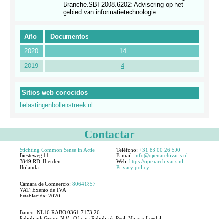
Branche.SBI 2008.6202: Advisering op het
gebied van informatietechnologie
Año
Documentos
2020
14
2019
4
Sitios web conocidos
belastingenbollenstreek.nl
Contactar
Stichting Common Sense in Actie
Teléfono:
+31 88 00 26 500
Biesteweg 11
E-mail:
info@openarchivaris.nl
3849 RD
Hierden
Web:
https://openarchivaris.nl
Holanda
Privacy policy
Cámara de Comeercio:
80641857
VAT:
Exento de IVA
Establecido:
2020
Banco: NL16 RABO 0361 7173 26
Rabobank Group N.V., Oficina Rabobank Peel, Maas y Leudal