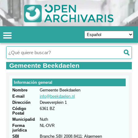
1.1.0.1
Gemeente Beekdaelen
Información general
Nombre
Gemeente Beekdaelen
E-mail
info@beekdaelen.nl
Dirección
Deweverplein 1
Código
6361 BZ
Postal
Municipalidad
Nuth
Forma
NL-OVR
jurídica
SBI
Branche.SBI 2008.8411: Algemeen