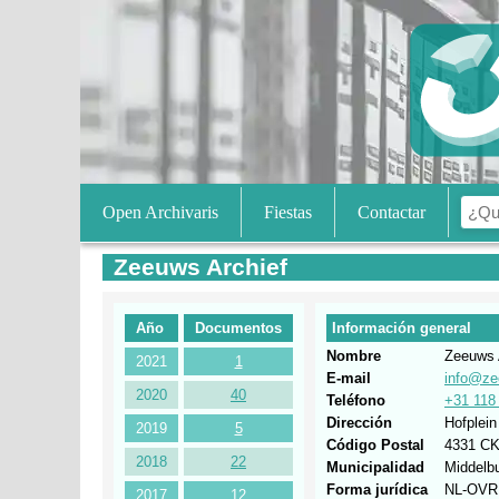
Open Archivaris
Fiestas
Contactar
Zeeuws Archief
Año
Documentos
Información general
Nombre
Zeeuws 
2021
1
E-mail
info@ze
2020
40
Teléfono
+31 118
Dirección
Hofplein
2019
5
Código Postal
4331 C
2018
22
Municipalidad
Middelb
Forma jurídica
NL-OVR
2017
12