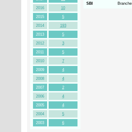
SBI
Branche.
2016
10
2015
5
2014
193
2013
5
2012
3
2011
5
2010
7
2009
4
2008
4
2007
2
2006
4
2005
4
2004
5
2003
6