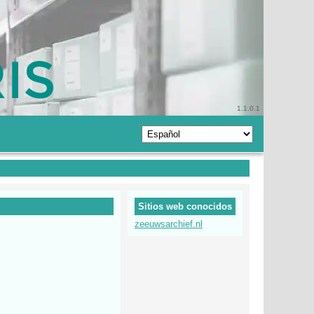
1.1.0.1
Sitios web conocidos
zeeuwsarchief.nl