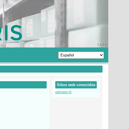
1.1.0.1
Sitios web conocidos
opmeer.nl