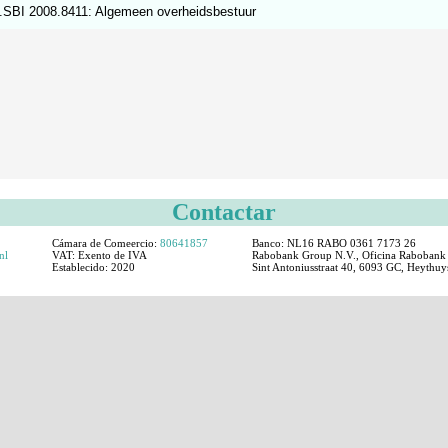
.SBI 2008.8411: Algemeen overheidsbestuur
Contactar
Cámara de Comeercio:
80641857
Banco: NL16 RABO 0361 7173 26
nl
VAT:
Exento de IVA
Rabobank Group N.V., Oficina Rabobank 
Establecido:
2020
Sint Antoniusstraat 40, 6093 GC, Heythuys