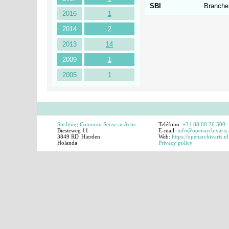
SBI
Branche
2016
1
2014
2
2013
14
2009
1
2005
1
Stichting Common Sense in Actie
Teléfono:
+31 88 00 26 500
Biesteweg 11
E-mail:
info@openarchivaris.
3849 RD
Hierden
Web:
https://openarchivaris.nl
Holanda
Privacy policy