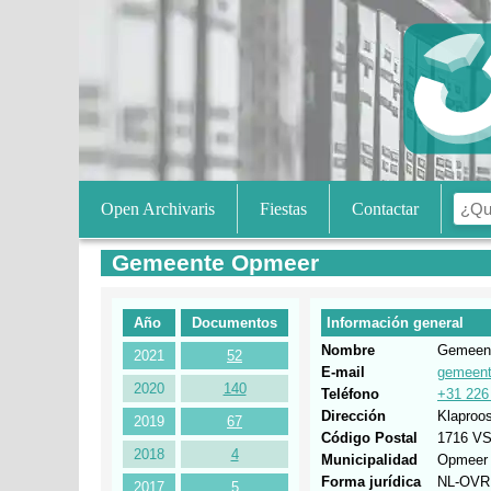
Open Archivaris
Fiestas
Contactar
Gemeente Opmeer
Año
Documentos
Información general
Nombre
Gemeen
2021
52
E-mail
gemeent
2020
140
Teléfono
+31 226
Dirección
Klaproo
2019
67
Código Postal
1716 V
2018
4
Municipalidad
Opmeer
Forma jurídica
NL-OVR
2017
5