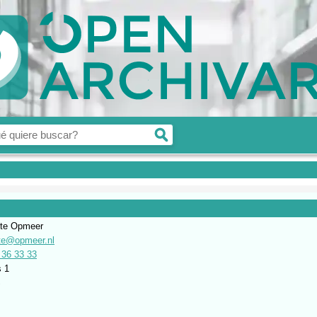
te Opmeer
e@opmeer.nl
 36 33 33
s 1
S