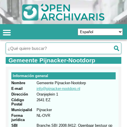
1.1.0.1
Gemeente Pijnacker-Nootdorp
Información general
Nombre
Gemeente Pijnacker-Nootdorp
E-mail
info@pijnacker-nootdorp.nl
Dirección
Oranjeplein 1
Código
2641 EZ
Postal
Municipalidad
Pijnacker
Forma
NL-OVR
jurídica
SBI
Branche.SBI 2008.8412: Openbaar bestuur op