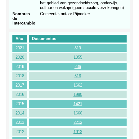
het gebied van gezondheidszorg, onderwijs,
cultuur en welzijn (geen sociale verzekeringen)
Nombres
Gemeentekantoor Pijnacker
de
Intercambio
Año
Documentos
2021
819
2020
1355
2019
236
2018
516
2017
1662
2016
1980
2015
1421
2014
1660
2013
2212
2012
1913