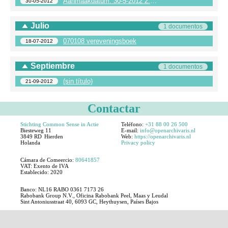
Aanmaakdatum: 30-5-2012 2:13 PM Pagina 1 van 1
30-05-2012
Julio
1 documentos
070108 vereveningsboek
18-07-2012
Septiembre
1 documentos
(sin título)
21-09-2012
Contactar
Stichting Common Sense in Actie
Teléfono:
+31 88 00 26 500
Biesteweg 11
E-mail:
info@openarchivaris.nl
3849 RD
Hierden
Web:
https://openarchivaris.nl
Holanda
Privacy policy
Cámara de Comeercio:
80641857
VAT:
Exento de IVA
Establecido:
2020
Banco: NL16 RABO 0361 7173 26
Rabobank Group N.V., Oficina Rabobank Peel, Maas y Leudal
Sint Antoniusstraat 40, 6093 GC, Heythuysen, Países Bajos