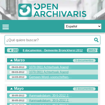
1.1.0.1
2011
2013
8 documentos - Gemeente Bronckhorst 2012
Marzo
3 documentos
1079.0911 Achterhoek Agenda voor de toekomst detailhandelsbeleid
09-03-2012
1079.0911 Achterhoek Agenda voor de toekomst detailhandelsbeleid
09-03-2012
Gemeen-Word--voorschriften-mei-20.DOC
14-03-2012
Mayo
3 documentos
Aanmaakdatum: 30-5-2012 2:13 PM Pagina 1 van 1
30-05-2012
Aanmaakdatum: 30-5-2012 2:13 PM Pagina 1 van 1
30-05-2012