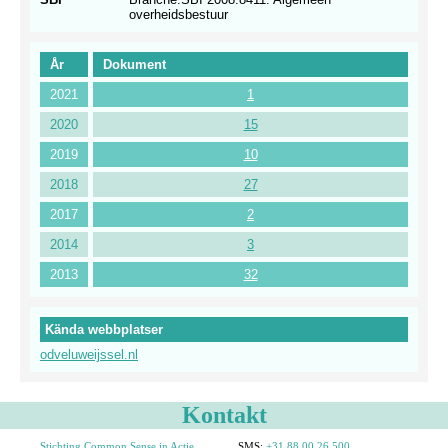
overheidsbestuur
År
Dokument
2021
1
2020
15
2019
10
2018
27
2017
2
2014
3
2013
32
Kända webbplatser
odveluweijssel.nl
Kontakt
Stichting Common Sense in Actie
SMS:
+31 88 00 26 500