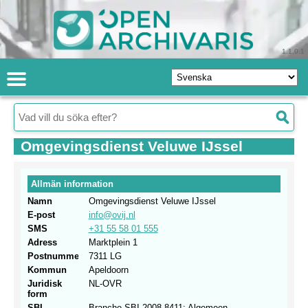
1.1.0.1
Omgevingsdienst Veluwe IJssel
Allmän information
Namn
Omgevingsdienst Veluwe IJssel
E-post
info@ovij.nl
SMS
+31 55 58 01 555
Adress
Marktplein 1
Postnummer
7311 LG
Kommun
Apeldoorn
Juridisk
NL-OVR
form
SBI
Branche.SBI 2008.8411: Algemeen