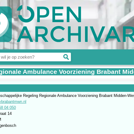
gionale Ambulance Voorziening Brabant Mi
chappelijke Regeling Regionale Ambulance Voorziening Brabant Midden-We
vbrabantmwn.nl
68 04 050
raat 14
M
ogenbosch