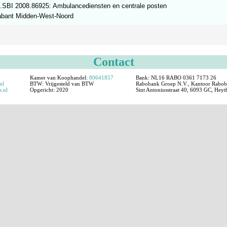
.SBI 2008.86925: Ambulancediensten en centrale posten
bant Midden-West-Noord
Contact
Kamer van Koophandel:
80641857
Bank: NL16 RABO 0361 7173 26
nl
BTW:
Vrijgesteld van BTW
Rabobank Groep N.V., Kantoor Raboba
s.nl
Opgericht:
2020
Sint Antoniusstraat 40, 6093 GC, Hey