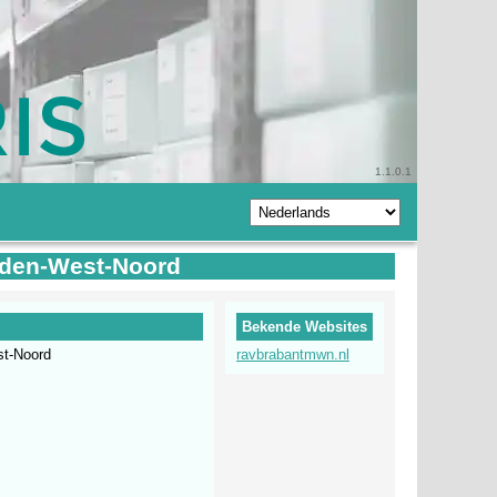
1.1.0.1
dden-West-Noord
Bekende Websites
st-Noord
ravbrabantmwn.nl