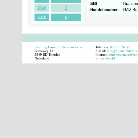
SBI
Branche
2016
2
Handelsnamen
RAV Bra
2015
5
Stichting Common Sense in Actie
Telefoon:
088-00 26 500
Biesteweg 11
E-mail:
info@openarchivaris.
3849 RD
Hierden
Internet:
https://openarchivari
Nederland
Privacybeleid