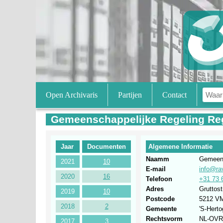
Open Archivaris
Partijen
Contact
Gemeenschappelijke Regeling Re
Jaar
Documenten
Algemene Informatie
Naamm
Gemeens
2021
10
E-mail
info@ra
2020
16
Telefoon
+31 73 
Adres
Gruttost
2019
10
Postcode
5212 V
2018
2
Gemeente
'S-Hert
Rechtsvorm
NL-OVR
2017
3