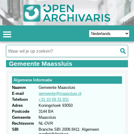
1.1.0.1
Gemeente Maassluis
Algemene Informatie
Naamm
Gemeente Maassluis
E-mail
gemeente@maassluis.nl
Telefoon
+31 10 59 31 931
Adres
Koningshoek 93050
Postcode
3144 BA
Gemeente
Maassluis
Rechtsvorm
NL-OVR
SBI
Branche.SBI 2008.8411: Algemeen
overheidsbestuur