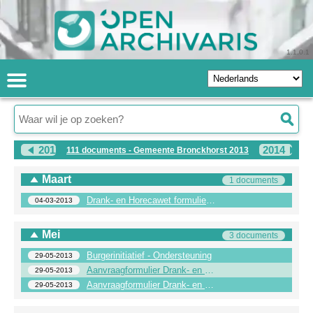
1.1.0.1
2012
2014
111 documents - Gemeente Bronckhorst 2013
Maart
1 documents
Drank- en Horecawet formulier melding wijziging leidinggevende
04-03-2013
Mei
3 documents
Burgerinitiatief - Ondersteuning
29-05-2013
Aanvraagformulier Drank- en Horecawet (Model B)
29-05-2013
Aanvraagformulier Drank- en Horecawet (Model A)
29-05-2013