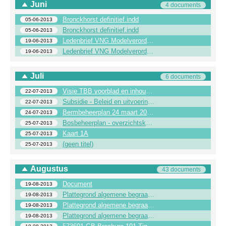
Juni
4 documents
Bronckhorst definitief.indd
05-06-2013
Bronckhorst definitief.indd
05-06-2013
Ledenbrief VNG Modelverordening winkeltijden 2013
19-06-2013
Ledenbrief VNG Modelverordening winkeltijden 2013
19-06-2013
Juli
6 documents
Visie TBB voorblad en inhoudsopgave _2_
22-07-2013
Subsidie - Beleid en uitvoeringsregels
22-07-2013
Bermbeheerplan 24 maart 2010.doc
24-07-2013
Bosbeheerplan - overzichtskaarten.pdf
25-07-2013
Kaart 1A
25-07-2013
(geen titel)
25-07-2013
Augustus
43 documents
Document
19-08-2013
Plattegrond algemene begraafplaats Wichmond
19-08-2013
Plattegrond algemene begraafplaats Vorden
19-08-2013
Plattegrond algemene begraafplaats Steenderen
19-08-2013