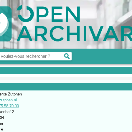
nte Zutphen
zutphen.nl
75 58 70 00
venhof 2
DN
en
VR