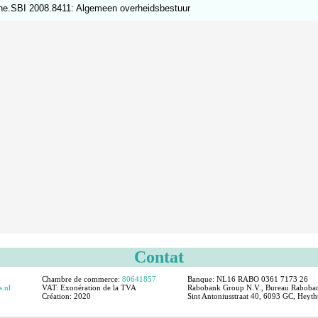
he.SBI 2008.8411: Algemeen overheidsbestuur
Contat
0
Chambre de commerce:
80641857
Banque: NL16 RABO 0361 7173 26
s.nl
VAT:
Exonération de la TVA
Rabobank Group N.V., Bureau Rabobank
Création:
2020
Sint Antoniusstraat 40, 6093 GC, Heyt