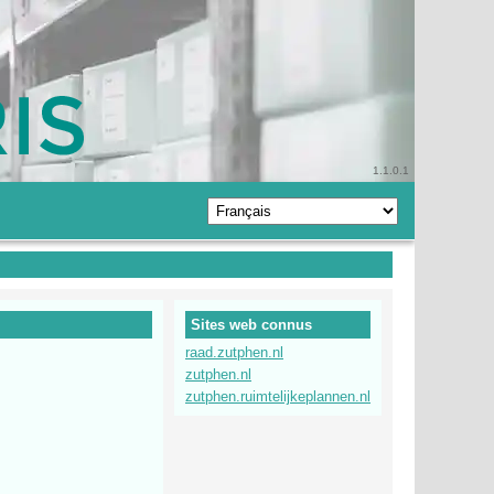
1.1.0.1
Sites web connus
raad.zutphen.nl
zutphen.nl
zutphen.ruimtelijkeplannen.nl