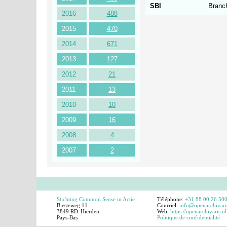
SBI
Branc
2016
488
2015
470
2014
671
2013
127
2012
21
2011
13
2010
10
2009
16
2008
4
2007
2
Stichting Common Sense in Actie
Téléphone:
+31 88 00 26 50
Biesteweg 11
Courriel:
info@openarchivari
3849 RD
Hierden
Web:
https://openarchivaris.nl
Pays-Bas
Politique de confidentialité