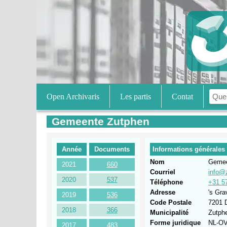
Open Archivaris
Les partis
Contat
Gemeente Zutphen
Année
Documents
Informations générales
Nom
Gemee
2021
660
Courriel
info@
2020
537
Téléphone
+31 5
Adresse
's Gra
2019
536
Code Postale
7201 
2018
366
Municipalité
Zutph
Forme juridique
NL-O
2017
483