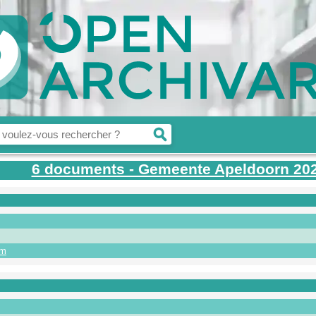
6 documents - Gemeente Apeldoorn 20
um