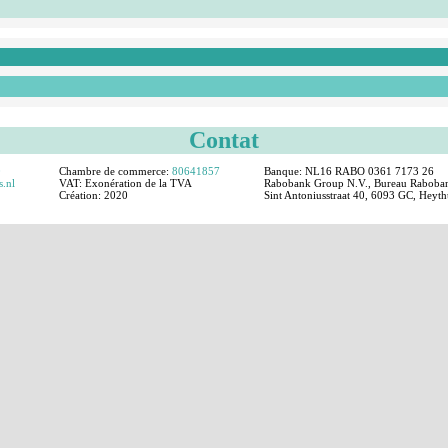
Contat
0
Chambre de commerce:
80641857
Banque: NL16 RABO 0361 7173 26
s.nl
VAT:
Exonération de la TVA
Rabobank Group N.V., Bureau Rabobank
Création:
2020
Sint Antoniusstraat 40, 6093 GC, Heyt