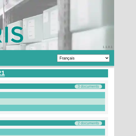
1.1.0.1
21
3 documents
2 documents