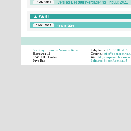
Verslag Bestuursvergadering Tribuut 2021
05-02-2021
Avril
(sans titre)
01-04-2021
Stichting Common Sense in Actie
Téléphone:
+31 88 00 26 50
Biesteweg 11
Courriel:
info@openarchivari
3849 RD
Hierden
Web:
https://openarchivaris.nl
Pays-Bas
Politique de confidentialité