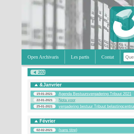
Open Archivaris
Les partis
Contat
2020
&Janvrier
Agenda Bestuursvergadering Tribuut 2021
15-01-2021
Nota voor
22-01-2021
vergadering bestuur Tribuut belastingcentr
25-01-2021
Février
(sans titre)
02-02-2021