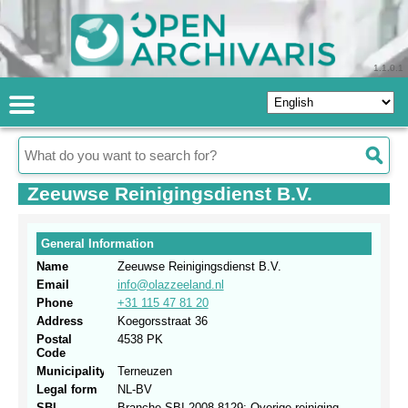
1.1.0.1
Zeeuwse Reinigingsdienst B.V.
General Information
Name
Zeeuwse Reinigingsdienst B.V.
Email
info@olazzeeland.nl
Phone
+31 115 47 81 20
Address
Koegorsstraat 36
Postal
4538 PK
Code
Municipality
Terneuzen
Legal form
NL-BV
SBI
Branche.SBI 2008.8129: Overige reiniging