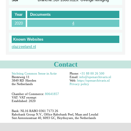
Year
Documents
2020
4
Known Websites
olazzeeland.nl
Contact
Stichting Common Sense in Actie
Phone:
+31 88 00 26 500
Biesteweg 11
Email:
info@openarchivaris.nl
3849 RD
Hierden
Web:
https://openarchivaris.nl
the Netherlands
Privacy policy
Chamber of Commerce:
80641857
VAT:
VAT exempt
Established:
2020
Bank: NL16 RABO 0361 7173 26
Rabobank Group N.V., Office Rabobank Peel, Maas and Leudal
Sint Antoniusstraat 40, 6093 GC, Heythuysen, the Netherlands