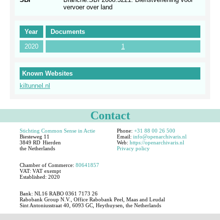
vervoer over land
Year
Documents
2020
1
Known Websites
kiltunnel.nl
Contact
Stichting Common Sense in Actie
Phone:
+31 88 00 26 500
Biesteweg 11
Email:
info@openarchivaris.nl
3849 RD
Hierden
Web:
https://openarchivaris.nl
the Netherlands
Privacy policy
Chamber of Commerce:
80641857
VAT:
VAT exempt
Established:
2020
Bank: NL16 RABO 0361 7173 26
Rabobank Group N.V., Office Rabobank Peel, Maas and Leudal
Sint Antoniusstraat 40, 6093 GC, Heythuysen, the Netherlands