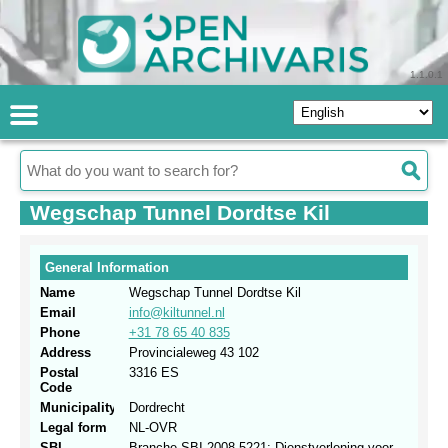
1.1.0.1
Wegschap Tunnel Dordtse Kil
General Information
Name
Wegschap Tunnel Dordtse Kil
Email
info@kiltunnel.nl
Phone
+31 78 65 40 835
Address
Provincialeweg 43 102
Postal
3316 ES
Code
Municipality
Dordrecht
Legal form
NL-OVR
SBI
Branche.SBI 2008.5221: Dienstverlening voor