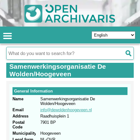
1.1.0.1
Samenwerkingsorganisatie De
Wolden/Hoogeveen
General Information
Name
Samenwerkingsorganisatie De
Wolden/Hoogeveen
Email
info@dewoldenhoogeveen.nl
Address
Raadhuisplein 1
Postal
7901 BP
Code
Municipality
Hoogeveen
Legal form
NL-OVR