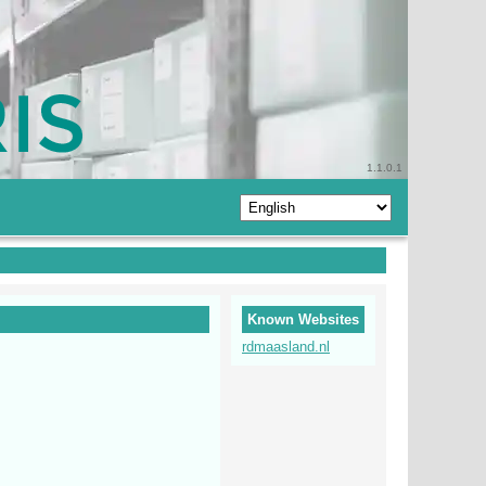
1.1.0.1
Known Websites
rdmaasland.nl