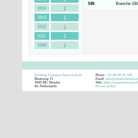
SBI
Branche.SBI
2014
1
2013
1
2012
1
2011
2
2009
1
Stichting Common Sense in Actie
Phone:
+31 88 00 26 500
Biesteweg 11
Email:
info@openarchivaris.n
3849 RD
Hierden
Web:
https://openarchivaris.nl
the Netherlands
Privacy policy