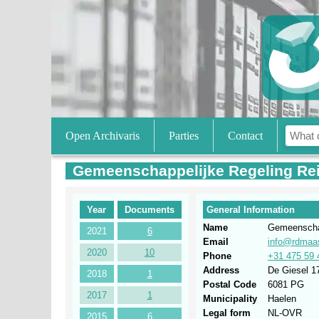
Open Archivaris
Parties
Contact
Gemeenschappelijke Regeling Rei
Year
Documents
General Information
Name
Gemeenschap
2021
6
Email
info@rdmaas
2020
10
Phone
+31 475 59 
Address
De Giesel 1
2018
1
Postal Code
6081 PG
2017
1
Municipality
Haelen
Legal form
NL-OVR
2015
6