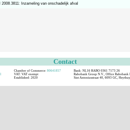
 2008.3811: Inzameling van onschadelijk afval
Contact
Chamber of Commerce:
80641857
Bank: NL16 RABO 0361 7173 26
l
VAT:
VAT exempt
Rabobank Group N.V., Office Rabobank P
Established:
2020
Sint Antoniusstraat 40, 6093 GC, Heythuy