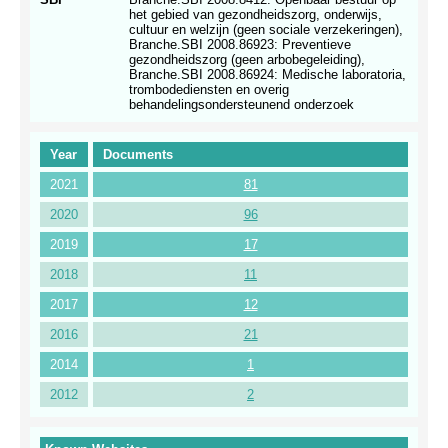
het gebied van gezondheidszorg, onderwijs,
cultuur en welzijn (geen sociale verzekeringen),
Branche.SBI 2008.86923: Preventieve
gezondheidszorg (geen arbobegeleiding),
Branche.SBI 2008.86924: Medische laboratoria,
trombodediensten en overig
behandelingsondersteunend onderzoek
Year
Documents
2021
81
2020
96
2019
17
2018
11
2017
12
2016
21
2014
1
2012
2