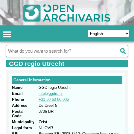
1.1.0.1
GGD regio Utrecht
General Information
Name
GGD regio Utrecht
Email
info@ggdru.nl
Phone
+31 30 60 86 086
Address
De Dreef 5
Postal
3706 BR
Code
Municipality
Zeist
Legal form
NL-OVR
SBI
Branche.SBI 2008.8412: Openbaar bestuur op