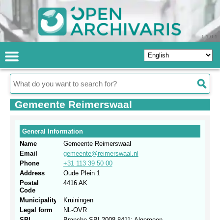
1.1.0.1
Gemeente Reimerswaal
General Information
Name
Gemeente Reimerswaal
Email
gemeente@reimerswaal.nl
Phone
+31 113 39 50 00
Address
Oude Plein 1
Postal
4416 AK
Code
Municipality
Kruiningen
Legal form
NL-OVR
SBI
Branche.SBI 2008.8411: Algemeen