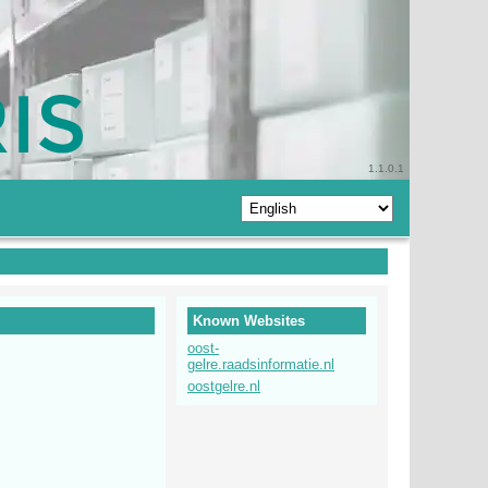
1.1.0.1
Known Websites
oost-
gelre.raadsinformatie.nl
oostgelre.nl