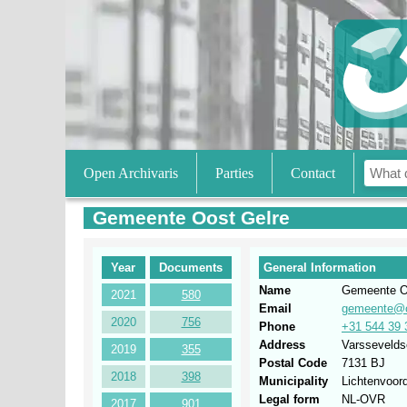
Open Archivaris
Parties
Contact
Gemeente Oost Gelre
Year
Documents
General Information
Name
Gemeente O
2021
580
Email
gemeente@oo
2020
756
Phone
+31 544 39 
Address
Varsseveld
2019
355
Postal Code
7131 BJ
2018
398
Municipality
Lichtenvoor
Legal form
NL-OVR
2017
901