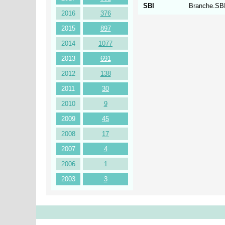
SBI
Branche.SBI
2016
376
2015
897
2014
1077
2013
691
2012
138
2011
30
2010
9
2009
45
2008
17
2007
4
2006
1
2003
3