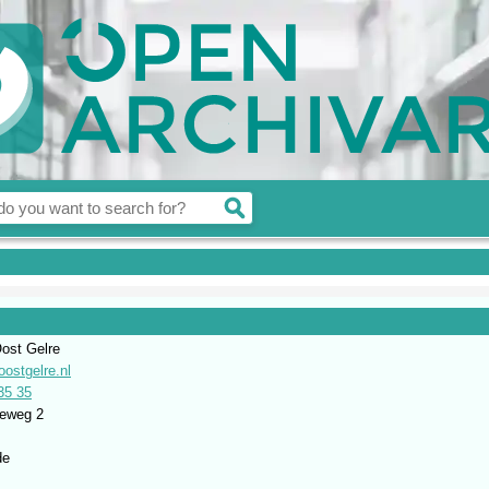
ost Gelre
stgelre.nl
35 35
seweg 2
de