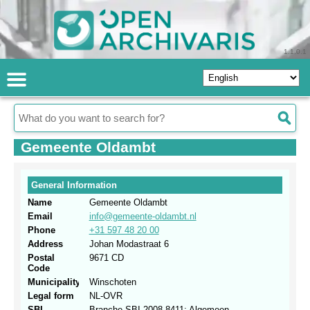
1.1.0.1
Gemeente Oldambt
General Information
Name
Gemeente Oldambt
Email
info@gemeente-oldambt.nl
Phone
+31 597 48 20 00
Address
Johan Modastraat 6
Postal
9671 CD
Code
Municipality
Winschoten
Legal form
NL-OVR
SBI
Branche.SBI 2008.8411: Algemeen