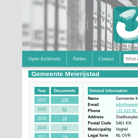
Open Archivaris
Parties
Contact
Gemeente Meierijstad
Year
Documents
General Information
Name
Gemeente Me
2021
138
Email
info@meierij
2020
61
Phone
+31 413 38 
Address
Stadhuisplei
2019
18
Postal Code
5461 KN
2018
58
Municipality
Veghel
Legal form
NL-OVR
2017
19