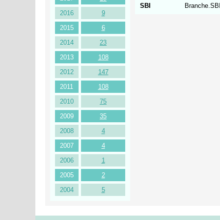
SBI
Branche.SBI
2016
9
2015
6
2014
23
2013
108
2012
147
2011
108
2010
75
2009
35
2008
4
2007
4
2006
1
2005
2
2004
5