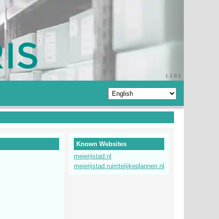
1.1.0.1
Known Websites
meierijstad.nl
meierijstad.ruimtelijkeplannen.nl