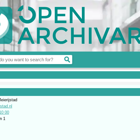
ierijstad
stad.nl
10 00
n 1