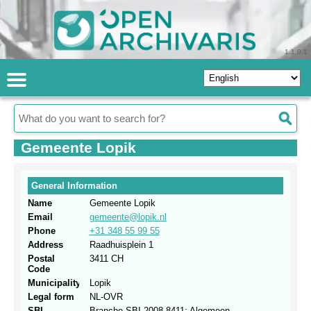
1.1.0.1
Gemeente Lopik
General Information
Name
Gemeente Lopik
Email
gemeente@lopik.nl
Phone
+31 348 55 99 55
Address
Raadhuisplein 1
Postal
3411 CH
Code
Municipality
Lopik
Legal form
NL-OVR
SBI
Branche.SBI 2008.8411: Algemeen