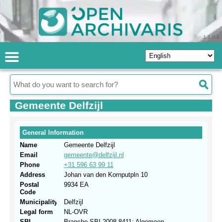
1.1.0.1
Gemeente Delfzijl
General Information
Name
Gemeente Delfzijl
Email
gemeente@delfzijl.nl
Phone
+31 596 63 99 11
Address
Johan van den Kornputpln 10
Postal
9934 EA
Code
Municipality
Delfzijl
Legal form
NL-OVR
SBI
Branche.SBI 2008.8411: Algemeen