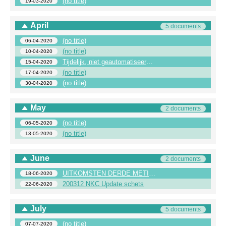
(no title)
19-03-2020
April
5 documents
(no title)
06-04-2020
(no title)
10-04-2020
Tijdelijk, niet geautomatiseerd voorraadbeheer
15-04-2020
(no title)
17-04-2020
(no title)
30-04-2020
May
2 documents
(no title)
06-05-2020
(no title)
13-05-2020
June
2 documents
UITKOMSTEN DERDE METING CORONA ONDERZOEK
18-06-2020
200312 NKC Update schets
22-06-2020
July
5 documents
(no title)
07-07-2020