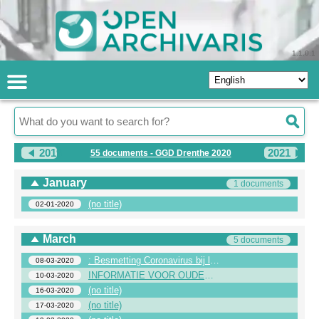
1.1.0.1
2019
2021
55 documents - GGD Drenthe 2020
January
1 documents
(no title)
02-01-2020
March
5 documents
: Besmetting Coronavirus bij leerling Sint Willibrordus
08-03-2020
INFORMATIE VOOR OUDERS/SCHOLEN IN DRENTHE
10-03-2020
(no title)
16-03-2020
(no title)
17-03-2020