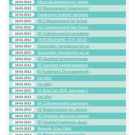
Informatiebijeenkomst openbare ruimte
16-01-2012
01 Memorandum bijeenkomst gebouwenbeheer 12-03-2012
16-01-2012
Ingekomen stukken gemeenteraad - week 2 - 2012
16-01-2012
04 Collegevoorstel bp Schuilenburg West
18-01-2012
03 Collegevoorstel bkp Schuilenburg west
18-01-2012
05 Collegevoorstel verordening leerlingenvervoer
18-01-2012
VERORDENING TOT WIJZIGING VAN DE VERORDENING LEERLINGENVERVOER
18-01-2012
Vaststellen Verordening tot wijziging van de Verordening leerlingenvervoer
18-01-2012
Vaststellen Verordening tot wijziging van de Verordening leerlingenvervoer
18-01-2012
00 Voorblad bestemmingsplan Schuilenburg West
18-01-2012
00 Voorblad beeldkwaliteitsplan Schuilenburg West
18-01-2012
02 Kadernota Duurzaamheidbeleid
18-01-2012
(no title)
18-01-2012
(no title)
18-01-2012
02 Brief aan BZK aanvraag suppletie gemeentefonds tbv bommenregeling
18-01-2012
(no title)
18-01-2012
04 Collegevoorstel samenwerking met Deventer en Olst-Wijhe
18-01-2012
01 Raadsvoorstel en -besluit kadernota duurzaamheidbeleid
18-01-2012
00 Voorblad aanvraag suppletie gemeentefonds tbv bommenregeling
18-01-2012
00 Voorblad kadernota duurzaamheidbeleid
18-01-2012
Network Scan Data
18-01-2012
01 Memo over gemeentelijk minimabeleid
19-01-2012