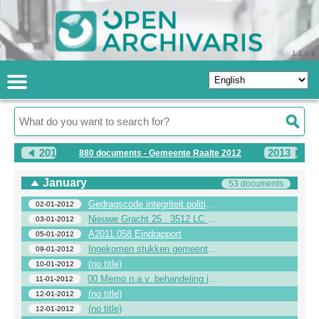
1.1.0.1
2011
2013
880 documents - Gemeente Raalte 2012
January
53 documents
Gedragscode integriteit politieke ambtsdragers gemeente Raalte
02-01-2012
Nieuwe Gracht 25 . 3512 LC Utrecht . 030-2310200 . www.nieuwegracht.nl . Triodosbank 39 04 61 792 . KvK 300.946.63 . btw-nr. NL0084.24.329.B.01
03-01-2012
A2011.058 Eindrapport
05-01-2012
Ingekomen stukken gemeenteraad - week 1 - 2012
09-01-2012
(no title)
10-01-2012
00 Memo n.a.v. behandeling in rps 9 januari 2012 vaststellingVeldhoekerweg 9
11-01-2012
(no title)
12-01-2012
(no title)
12-01-2012