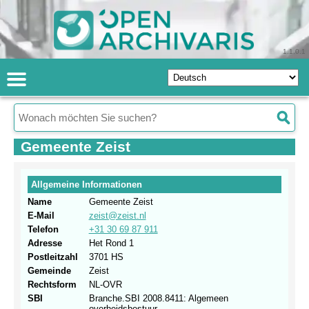
1.1.0.1
Gemeente Zeist
Allgemeine Informationen
Name
Gemeente Zeist
E-Mail
zeist@zeist.nl
Telefon
+31 30 69 87 911
Adresse
Het Rond 1
Postleitzahl
3701 HS
Gemeinde
Zeist
Rechtsform
NL-OVR
SBI
Branche.SBI 2008.8411: Algemeen
overheidsbestuur