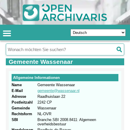
1.1.0.1
Gemeente Wassenaar
Allgemeine Informationen
Name
Gemeente Wassenaar
E-Mail
gemeente@wassenaar.nl
Adresse
Raadhuislaan 22
Postleitzahl
2242 CP
Gemeinde
Wassenaar
Rechtsform
NL-OVR
SBI
Branche.SBI 2008.8411: Algemeen
overheidsbestuur
Handelsnamen
Raadhuis de Paauw