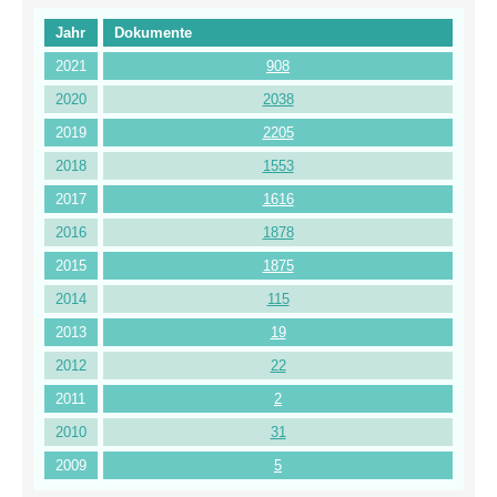
Jahr
Dokumente
2021
908
2020
2038
2019
2205
2018
1553
2017
1616
2016
1878
2015
1875
2014
115
2013
19
2012
22
2011
2
2010
31
2009
5