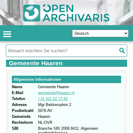
1.1.0.1
Gemeente Haaren
Allgemeine Informationen
Name
Gemeente Haaren
E-Mail
gemeente@haaren.nl
Telefon
+31 411 62 72 82
Adresse
Mgr Bekkersplein 2
Postleitzahl
5076 AV
Gemeinde
Haaren
Rechtsform
NL-OVR
SBI
Branche.SBI 2008.8411: Algemeen
overheidsbestuur