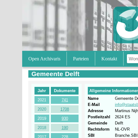
Open Archivaris
Parteien
Kontakt
Gemeente Delft
Jahr
Dokumente
Allgemeine Informatione
Name
Gemeente De
2021
741
E-Mail
info@staatsb
2020
1708
Adresse
Martinus Nijh
Postleitzahl
2624 ES
2019
930
Gemeinde
Delft
2018
190
Rechtsform
NL-OVR
SBI
Branche.SBI 
2017
228