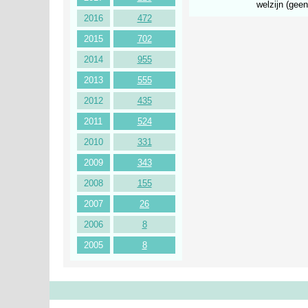
welzijn (gee
2016
472
2015
702
2014
955
2013
555
2012
435
2011
524
2010
331
2009
343
2008
155
2007
26
2006
8
2005
8