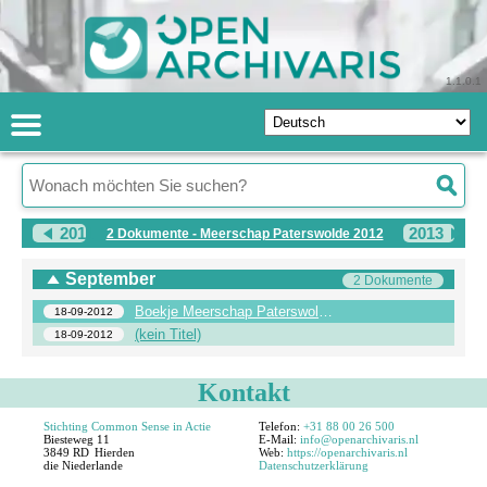
1.1.0.1
2011
2013
2 Dokumente - Meerschap Paterswolde 2012
September
2 Dokumente
Boekje Meerschap Paterswolde visie 2012-def-def-web1
18-09-2012
(kein Titel)
18-09-2012
Kontakt
Stichting Common Sense in Actie
Telefon:
+31 88 00 26 500
Biesteweg 11
E-Mail:
info@openarchivaris.nl
3849 RD
Hierden
Web:
https://openarchivaris.nl
die Niederlande
Datenschutzerklärung