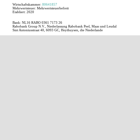
Wirtschaftskammer:
80641857
Mehrwertsteuer:
Mehrwertsteuerbefreit
Etabliert:
2020
Bank: NL16 RABO 0361 7173 26
Rabobank Group N.V., Niederlassung Rabobank Peel, Maas und Leudal
Sint Antoniusstraat 40, 6093 GC, Heythuysen, die Niederlande